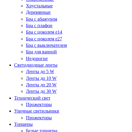
Хрустальные
Деревянные
Бра с абажуром
Бра с плафон
Бра с цоколем e14
Бра с цоколем e27
Бра с выключателем
Бра для ванной
Недорогие
Светодиодные ленты
Ленты до 5 W
Ленты до 10 W
Ленты до 20 W
Ленты до 30 W
Технический свет
Прожекторы
Уличные светильники
Прожекторы
Торшеры
Белые торшеры