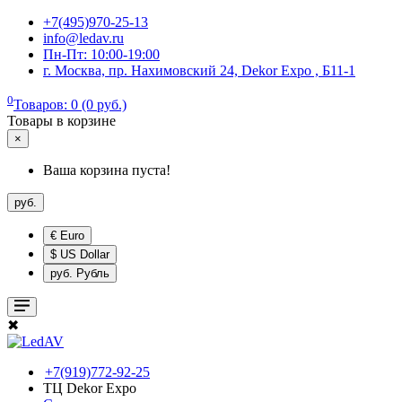
+7(495)970-25-13
info@ledav.ru
Пн-Пт: 10:00-19:00
г. Москва, пр. Нахимовский 24, Dekor Expo , Б11-1
0
Товаров: 0 (0 руб.)
Товары в корзине
×
Ваша корзина пуста!
руб.
€ Euro
$ US Dollar
руб. Рубль
✖
+7(919)772-92-25
ТЦ Dekor Expo