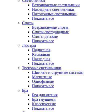
Светильники
Встраиваемые светильники
Накладные светильники
Потолочные светильники
Показать все
Споты
Встраиваемые споты
Споты светодиодные
Споты детские
Показать все
Люстры
Подвесная
Каскадная
Накладная
Показать все
Трековые светильники
Шинные и струнные системы
Магнитные
Однофазные
Показать все
Бра
Бра для чтения
Бра гнущиеся
Классические
Показать все