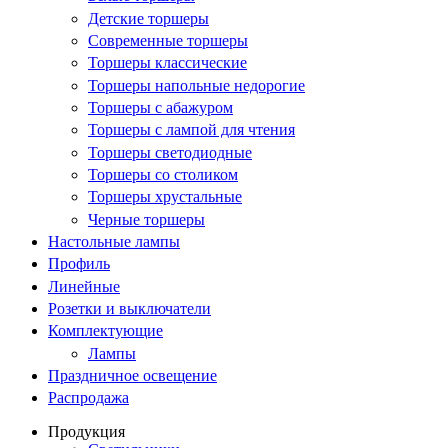
Детские торшеры
Современные торшеры
Торшеры классические
Торшеры напольные недорогие
Торшеры с абажуром
Торшеры с лампой для чтения
Торшеры светодиодные
Торшеры со столиком
Торшеры хрустальные
Черные торшеры
Настольные лампы
Профиль
Линейные
Розетки и выключатели
Комплектующие
Лампы
Праздничное освещение
Распродажа
Продукция