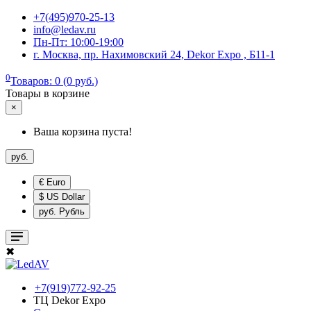
+7(495)970-25-13
info@ledav.ru
Пн-Пт: 10:00-19:00
г. Москва, пр. Нахимовский 24, Dekor Expo , Б11-1
0
Товаров: 0 (0 руб.)
Товары в корзине
×
Ваша корзина пуста!
руб.
€ Euro
$ US Dollar
руб. Рубль
✖
+7(919)772-92-25
ТЦ Dekor Expo