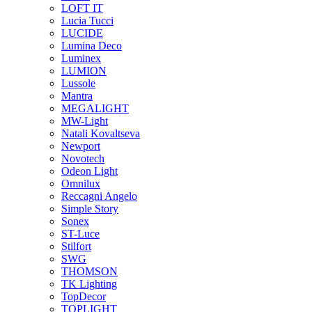
LOFT IT
Lucia Tucci
LUCIDE
Lumina Deco
Luminex
LUMION
Lussole
Mantra
MEGALIGHT
MW-Light
Natali Kovaltseva
Newport
Novotech
Odeon Light
Omnilux
Reccagni Angelo
Simple Story
Sonex
ST-Luce
Stilfort
SWG
THOMSON
TK Lighting
TopDecor
TOPLIGHT