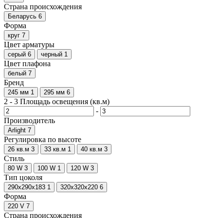
Страна происхождения
Беларусь
6
Форма
круг
7
Цвет арматуры
серый
6
черный
1
Цвет плафона
белый
7
Бренд
245 мм
1
295 мм
6
2
-
3
Площадь освещения (кв.м)
-
Производитель
Arlight
7
Регулировка по высоте
26 кв.м
3
33 кв.м
1
40 кв.м
3
Стиль
80 W
3
100 W
1
120 W
3
Тип цоколя
290х290х183
1
320х320х220
6
Форма
220 V
7
Страна происхождения