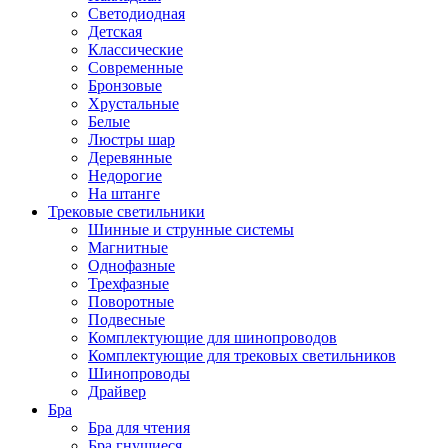
Светодиодная
Детская
Классические
Современные
Бронзовые
Хрустальные
Белые
Люстры шар
Деревянные
Недорогие
На штанге
Трековые светильники
Шинные и струнные системы
Магнитные
Однофазные
Трехфазные
Поворотные
Подвесные
Комплектующие для шинопроводов
Комплектующие для трековых светильников
Шинопроводы
Драйвер
Бра
Бра для чтения
Бра гнущиеся