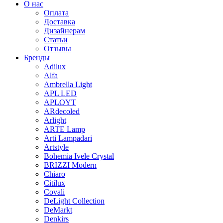
О нас
Оплата
Доставка
Дизайнерам
Статьи
Отзывы
Бренды
Adilux
Alfa
Ambrella Light
APL LED
APLOYT
ARdecoled
Arlight
ARTE Lamp
Arti Lampadari
Artstyle
Bohemia Ivele Crystal
BRIZZI Modern
Chiaro
Citilux
Covali
DeLight Collection
DeMarkt
Denkirs