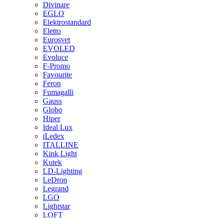
Divinare
EGLO
Elektrostandard
Eletto
Eurosvet
EVOLED
Evoluce
F-Promo
Favourite
Feron
Fumagalli
Gauss
Globo
Hiper
Ideal Lux
iLedex
ITALLINE
Kink Light
Kutek
LD-Lighting
LeDron
Legrand
LGO
Lightstar
LOFT