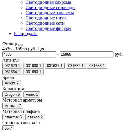
Светодиодная бахрома
Светодиодные гирлянды
Светодиодные занавесы
Светодиодные нити
Светодиодные сети
Светодиодные фигуры
Распродажа
Фильтр
4536
-
15965
руб.
Цена
-
руб.
Артикул
031629
1
031630
1
031631
1
031632
1
031633
1
031634
1
031693
1
Бренд
Arlight
7
Коллекция
Dragon
6
Fenix
1
Материал арматуры
металл
7
Материал плафона
пластик
5
стекло
2
Степень защиты ip
65
7