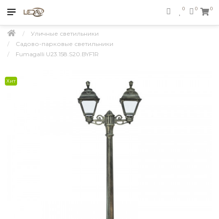
0
0
0
Уличные светильники
Садово-парковые светильники
Fumagalli U23.158.S20.BYF1R
Хит